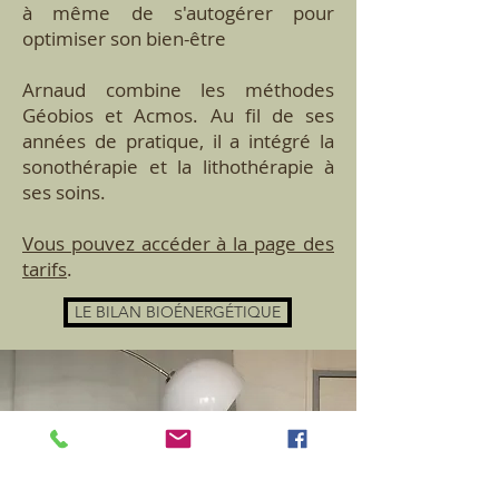
à même de s'autogérer pour
optimiser son bien-être
Arnaud combine les méthodes
Géobios et Acmos. Au fil de ses
années de pratique, il a intégré la
sonothérapie et la lithothérapie à
ses soins.
Vous pouvez accéder à la page des
tarifs
.
LE BILAN BIOÉNERGÉTIQUE